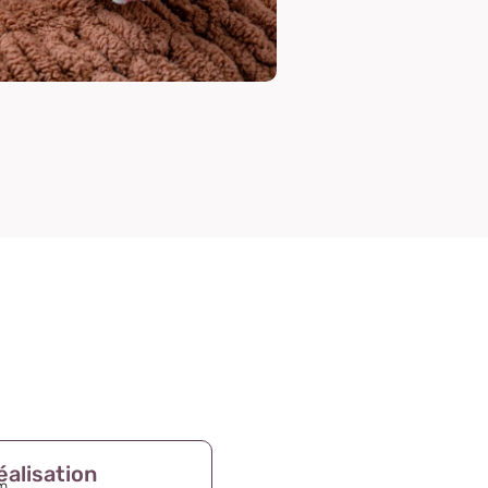
éalisation
mm