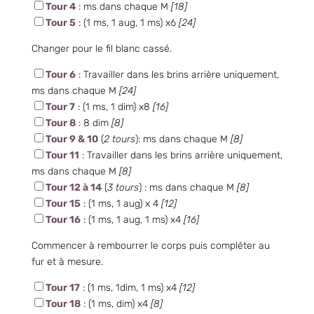
Tour 4
: ms dans chaque M
[18]
Tour 5
: (1 ms, 1 aug, 1 ms) x6
[24]
Changer pour le fil blanc cassé.
Tour 6
: Travailler dans les brins arrière uniquement,
ms dans chaque M
[24]
Tour 7
: (1 ms, 1 dim) x8
[16]
Tour 8
: 8 dim
[8]
Tour 9 & 10
(
2 tours
): ms dans chaque M
[8]
Tour 11
: Travailler dans les brins arrière uniquement,
ms dans chaque M
[8]
Tour 12 à 14
(
3 tours
) : ms dans chaque M
[8]
Tour 15
: (1 ms, 1 aug) x 4
[12]
Tour 16
: (1 ms, 1 aug, 1 ms) x4
[16]
Commencer à rembourrer le corps puis compléter au
fur et à mesure.
Tour 17
: (1 ms, 1dim, 1 ms) x4
[12]
Tour 18
: (1 ms, dim) x4
[8]