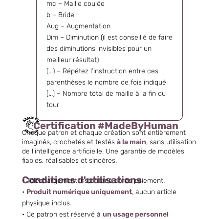
mc – Maille coulée
b – Bride
Aug – Augmentation
Dim – Diminution (il est conseillé de faire
des diminutions invisibles pour un
meilleur résultat)
(...) – Répétez l’instruction entre ces
parenthèses le nombre de fois indiqué
[...] – Nombre total de maille à la fin du
tour
Certification #MadeByHuman
Chaque patron et chaque création sont entièrement
imaginés, crochetés et testés
à la main
, sans utilisation
de l’intelligence artificielle. Une garantie de modèles
fiables, réalisables et sincères.
Conditions d'utilisations
• Téléchargement instantané après paiement.
•
Produit numérique uniquement
, aucun article
physique inclus.
• Ce patron est réservé à
un usage personnel