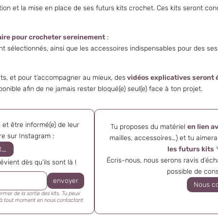
ion et la mise en place de ses futurs kits crochet. Ces kits seront con
aire pour crocheter sereinement
:
t sélectionnés, ainsi que les accessoires indispensables pour des sessi
its, et pour t’accompagner au mieux, des
vidéos explicatives seront
ible afin de ne jamais rester bloqué(e) seul(e) face à ton projet.
 et être informé(e) de leur
Tu proposes du matériel
en lien a
re sur Instagram :
mailles, accessoires…) et tu aimera
les futurs kits
Y
t_
Écris-nous, nous serons ravis d’écha
vient dès qu'ils sont là !
possible de con
Nous c
mer de la sortie des kits. Tu peux
 à tout moment en nous contactant