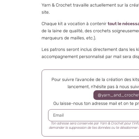
Yarn & Crochet travaille actuellement sur la créat
site.
Chaque kit a vocation à contenir
tout le nécess
de la laine de qualité, des crochets soigneusemen
marqueurs de mailles, etc.).
Les patrons seront inclus directement dans les k
accompagnement personnalisé par mail sera dispon
Pour suivre l’avancée de la création des kits
lancement, n’hésite pas à nous suiv
@yarn_and_croche
Ou laisse-nous ton adresse mail et on te pré
Ton adresse sera conservée par Yarn & Crochet pour t'infor
demander la suppression de tes données ou te désabonner