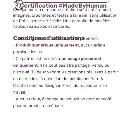
Certification #MadeByHuman
Chaque patron et chaque création sont entièrement
imaginés, crochetés et testés
à la main
, sans utilisation
de l’intelligence artificielle. Une garantie de modèles
fiables, réalisables et sincères.
Conditions d'utilisations
• Téléchargement instantané après paiement.
•
Produit numérique uniquement
, aucun article
physique inclus.
• Ce patron est réservé à
un usage personnel
uniquement
. Il ne peut pas être partagé, vendu ou
distribué. Tu peux vendre les créations réalisées à partir
de ce modèle, à condition de mentionner Yarn &
Crochet comme designer. Merci de respecter mon
travail.
• Aucun retour, échange ou annulation n’est accepté
pour ce produit numérique.