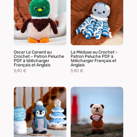
Oscar Le Canard au
La Méduse au Crochet –
Crochet – Patron Peluche
Patron Peluche PDF à
PDF à télécharger
télécharger Français et
Français et Anglais
Anglais
5,90
€
5,90
€