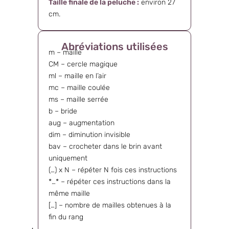
Taille finale de la peluche :
environ 27
cm.
Abréviations utilisées
m – maille
CM – cercle magique
ml – maille en l’air
mc – maille coulée
ms – maille serrée
b – bride
aug – augmentation
dim – diminution invisible
bav – crocheter dans le brin avant
uniquement
(…) x N – répéter N fois ces instructions
*…* – répéter ces instructions dans la
même maille
[…] – nombre de mailles obtenues à la
fin du rang